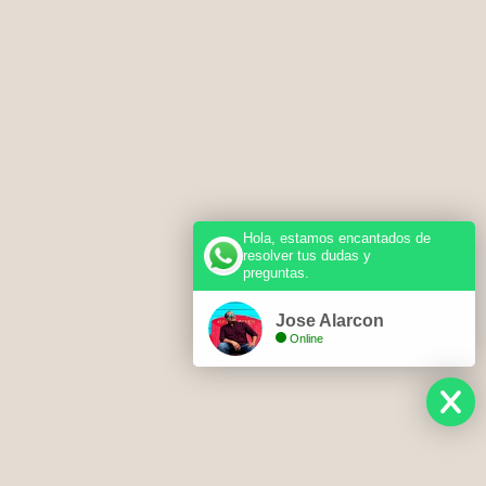
Hola, estamos encantados de
resolver tus dudas y
preguntas.
Jose Alarcon
Online