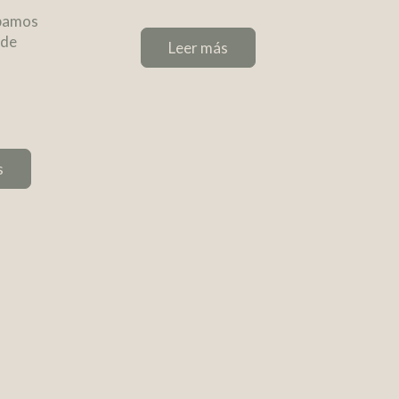
ipamos
 de
Leer más
s