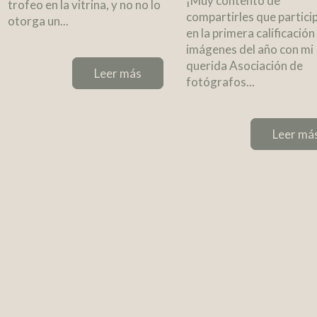
¡Muy contento de
trofeo en la vitrina, y no no lo
compartirles que partic
otorga un...
en la primera calificación
imágenes del año con mi
querida Asociación de
Leer más
fotógrafos...
Leer má