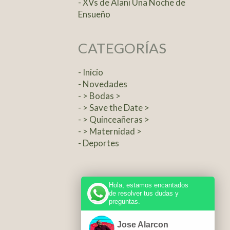
- XVs de Alani Una Noche de
Ensueño
CATEGORÍAS
- Inicio
- Novedades
- > Bodas >
- > Save the Date >
- > Quinceañeras >
- > Maternidad >
- Deportes
Hola, estamos encantados
de resolver tus dudas y
preguntas.
Jose Alarcon