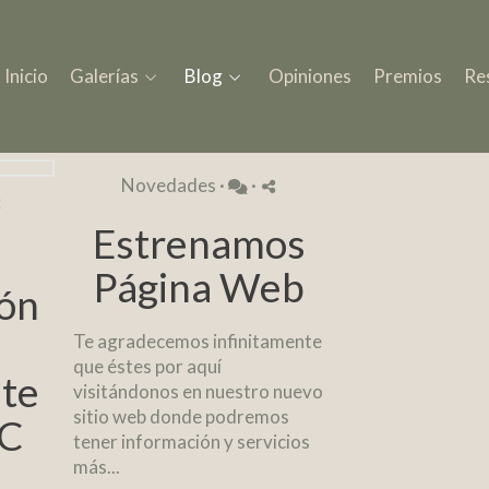
Inicio
Galerías
Blog
Opiniones
Premios
Re
Novedades
·
·
Estrenamos
Página Web
ión
Te agradecemos infinitamente
que éstes por aquí
te
visitándonos en nuestro nuevo
sitio web donde podremos
BC
tener información y servicios
más...