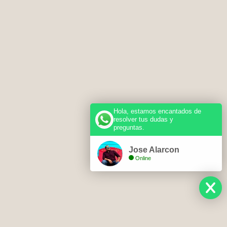
Hola, estamos encantados de
resolver tus dudas y
preguntas.
Jose Alarcon
Online