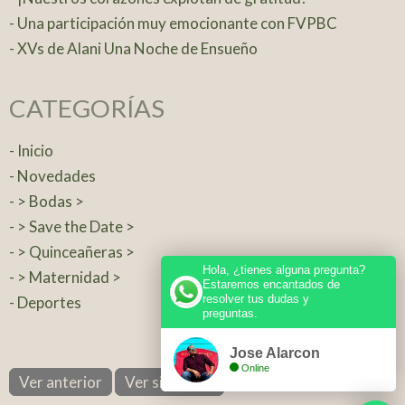
- Una participación muy emocionante con FVPBC
- XVs de Alani Una Noche de Ensueño
CATEGORÍAS
- Inicio
- Novedades
- > Bodas >
- > Save the Date >
- > Quinceañeras >
Hola, ¿tienes alguna pregunta?
- > Maternidad >
Estaremos encantados de
resolver tus dudas y
- Deportes
preguntas.
Jose Alarcon
Online
Ver anterior
Ver siguiente